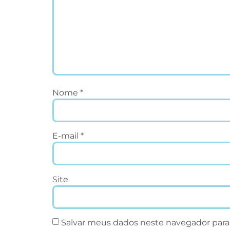
Nome
*
E-mail
*
Site
Salvar meus dados neste navegador para