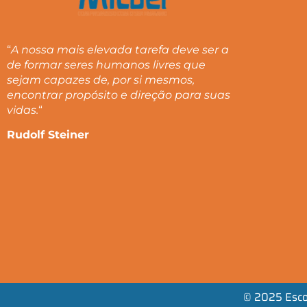
“
A nossa mais elevada tarefa deve ser a
de formar seres humanos livres que
sejam capazes de, por si mesmos,
encontrar propósito e direção para suas
vidas.
“
Rudolf Steiner
© 2025 Escol