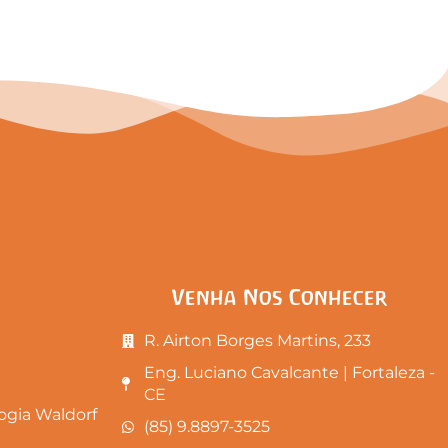
Venha Nos Conhecer
R. Airton Borges Martins, 233
Eng. Luciano Cavalcante | Fortaleza -
CE
gia Waldorf
(85) 9.8897-3525