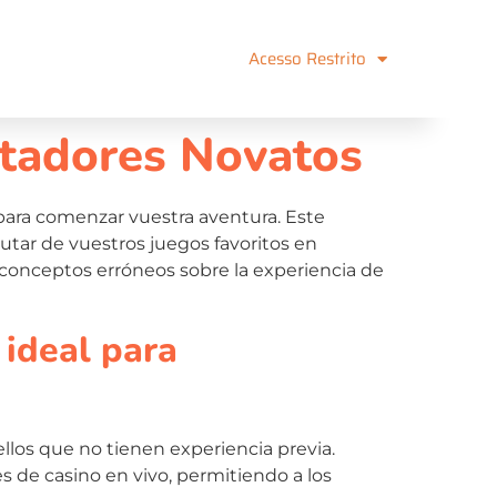
Acesso Restrito
stadores Novatos
 para comenzar vuestra aventura. Este
rutar de vuestros juegos favoritos en
conceptos erróneos sobre la experiencia de
 ideal para
ellos que no tienen experiencia previa.
 de casino en vivo, permitiendo a los