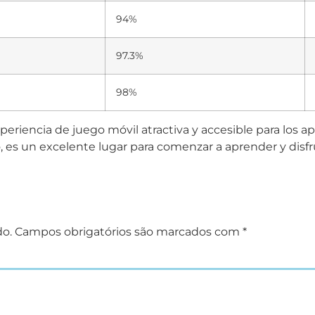
94%
97.3%
98%
eriencia de juego móvil atractiva y accesible para los ap
, es un excelente lugar para comenzar a aprender y dis
do.
Campos obrigatórios são marcados com
*