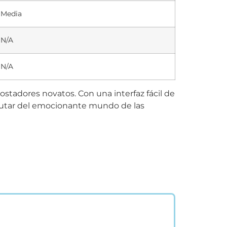
Media
N/A
N/A
ostadores novatos. Con una interfaz fácil de
frutar del emocionante mundo de las