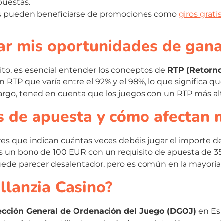
puestas.
s pueden beneficiarse de promociones como
giros gratis
 mis oportunidades de ganar
ito, es esencial entender los conceptos de
RTP (Retorno
n RTP que varía entre el 92% y el 98%, lo que significa q
go, tened en cuenta que los juegos con un RTP más alto
os de apuesta y cómo afectan 
res que indican cuántas veces debéis jugar el importe d
cibís un bono de 100 EUR con un requisito de apuesta de 
uede parecer desalentador, pero es común en la mayoría 
llanzia Casino?
ección General de Ordenación del Juego (DGOJ)
en Esp