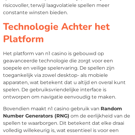
risicovoller, terwijl laagvolatiele spellen meer
constante winsten bieden.
Technologie Achter het
Platform
Het platform van n1 casino is gebouwd op
geavanceerde technologie die zorgt voor een
soepele en veilige spelervaring. De spellen zijn
toegankelijk via zowel desktop- als mobiele
apparaten, wat betekent dat u altijd en overal kunt
spelen. De gebruiksvriendelijke interface is
ontworpen om navigatie eenvoudig te maken.
Bovendien maakt n1 casino gebruik van
Random
Number Generators (RNG)
om de eerlijkheid van de
spellen te waarborgen. Dit betekent dat elke draai
volledig willekeurig is, wat essentieel is voor een