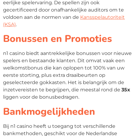
eerlijke spelervaring. De spellen zijn ook
gecertificeerd door onafhankelijke auditors om te
voldoen aan de normen van de
Kansspelautoriteit
(KSA)
.
Bonussen en Promoties
n1 casino biedt aantrekkelijke bonussen voor nieuwe
spelers en bestaande klanten. Dit omvat vaak een
welkomstbonus die kan oplopen tot 100% van uw
eerste storting, plus extra draaibeurten op
geselecteerde gokkasten. Het is belangrijk om de
inzetvereisten te begrijpen, die meestal rond de
35x
liggen voor de bonusbedragen.
Bankmogelijkheden
Bij n1 casino heeft u toegang tot verschillende
bankmethoden, geschikt voor de Nederlandse