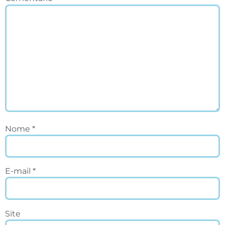
Nome
*
E-mail
*
Site