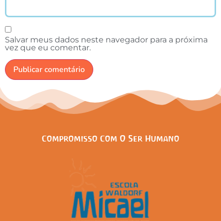
Salvar meus dados neste navegador para a próxima
vez que eu comentar.
Compromisso Com O Ser Humano