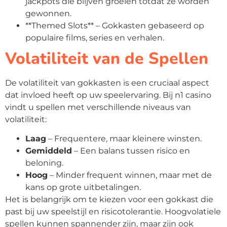
jackpots die blijven groeien totdat ze worden
gewonnen.
**Themed Slots** – Gokkasten gebaseerd op
populaire films, series en verhalen.
Volatiliteit van de Spellen
De volatiliteit van gokkasten is een cruciaal aspect
dat invloed heeft op uw speelervaring. Bij n1 casino
vindt u spellen met verschillende niveaus van
volatiliteit:
Laag
– Frequentere, maar kleinere winsten.
Gemiddeld
– Een balans tussen risico en
beloning.
Hoog
– Minder frequent winnen, maar met de
kans op grote uitbetalingen.
Het is belangrijk om te kiezen voor een gokkast die
past bij uw speelstijl en risicotolerantie. Hoogvolatiele
spellen kunnen spannender zijn, maar zijn ook