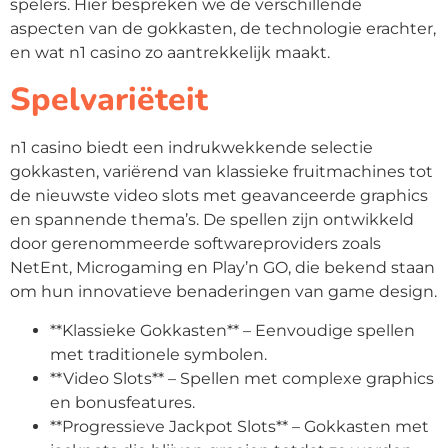
spelers. Hier bespreken we de verschillende
aspecten van de gokkasten, de technologie erachter,
en wat n1 casino zo aantrekkelijk maakt.
Spelvariëteit
n1 casino biedt een indrukwekkende selectie
gokkasten, variërend van klassieke fruitmachines tot
de nieuwste video slots met geavanceerde graphics
en spannende thema’s. De spellen zijn ontwikkeld
door gerenommeerde softwareproviders zoals
NetEnt, Microgaming en Play’n GO, die bekend staan
om hun innovatieve benaderingen van game design.
**Klassieke Gokkasten** – Eenvoudige spellen
met traditionele symbolen.
**Video Slots** – Spellen met complexe graphics
en bonusfeatures.
**Progressieve Jackpot Slots** – Gokkasten met