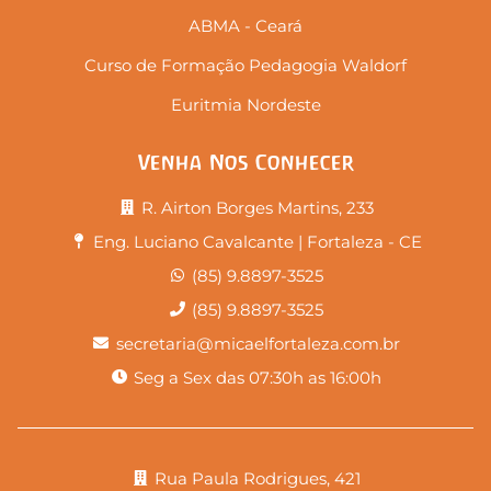
ABMA - Ceará
Curso de Formação Pedagogia Waldorf
Euritmia Nordeste
Venha Nos Conhecer
R. Airton Borges Martins, 233
Eng. Luciano Cavalcante | Fortaleza - CE
(85) 9.8897-3525
(85) 9.8897-3525
secretaria@micaelfortaleza.com.br
Seg a Sex das 07:30h as 16:00h
Rua Paula Rodrigues, 421