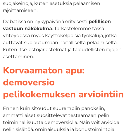
suojakeinoja, kuten asetuksia pelaamisen
rajoittamiseen.
Debatissa on nykypäivänä erityisesti
pelillisen
vastuun näkökulma
. Tarkastelemme tässä
yhteydessä myös käyttökelpoisia työkaluja, jotka
auttavat suojautumaan haitalliselta pelaamiselta,
kuten itse-estojarjestelmät ja taloudellisten rajojen
asettaminen.
Korvaamaton apu:
demoversio
pelikokemuksen arviointiin
Ennen kuin sitoudut suurempiin panoksiin,
ammattilaiset suosittelevat testaamaan pelin
toiminnallisuutta demoversiolla. Näin voit arvioida
pelin sisältöä, ominaisuuksia ja bonustoimintoja