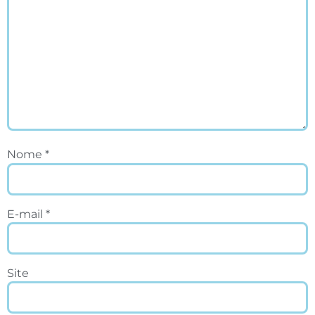
Nome
*
E-mail
*
Site