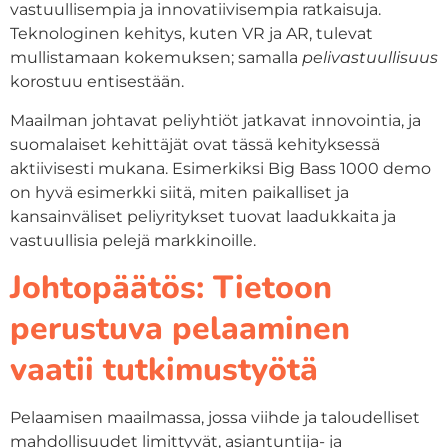
vastuullisempia ja innovatiivisempia ratkaisuja.
Teknologinen kehitys, kuten VR ja AR, tulevat
mullistamaan kokemuksen; samalla
pelivastuullisuus
korostuu entisestään.
Maailman johtavat peliyhtiöt jatkavat innovointia, ja
suomalaiset kehittäjät ovat tässä kehityksessä
aktiivisesti mukana. Esimerkiksi Big Bass 1000 demo
on hyvä esimerkki siitä, miten paikalliset ja
kansainväliset peliyritykset tuovat laadukkaita ja
vastuullisia pelejä markkinoille.
Johtopäätös: Tietoon
perustuva pelaaminen
vaatii tutkimustyötä
Pelaamisen maailmassa, jossa viihde ja taloudelliset
mahdollisuudet limittyvät, asiantuntija- ja