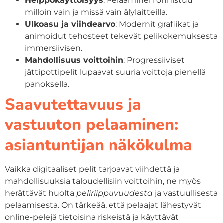
Helppokäyttöisyys
: Pelaaminen onnistuu
milloin vain ja missä vain älylaitteilla.
Ulkoasu ja viihdearvo
: Modernit grafiikat ja
animoidut tehosteet tekevät pelikokemuksesta
immersiivisen.
Mahdollisuus voittoihin
: Progressiiviset
jättipottipelit lupaavat suuria voittoja pienellä
panoksella.
Saavutettavuus ja
vastuuton pelaaminen:
asiantuntijan näkökulma
Vaikka digitaaliset pelit tarjoavat viihdettä ja
mahdollisuuksia taloudellisiin voittoihin, ne myös
herättävät huolta
peliriippuvuudesta
ja vastuullisesta
pelaamisesta. On tärkeää, että pelaajat lähestyvät
online-pelejä tietoisina riskeistä ja käyttävät