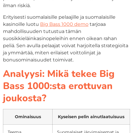
ilman riskiä.
Erityisesti suomalaisille pelaajille ja suomalaisille
kasinoille luotu
Big Bass 1000 demo
tarjoaa
mahdollisuuden tutustua tämän
suosikkieläinkasinopeleihin ennen oikean rahan
peliä. Sen avulla pelaajat voivat harjoitella strategioita
ja ymmärtää, miten erilaiset voittolinjat ja
bonusominaisuudet toimivat.
Analyysi: Mikä tekee Big
Bass 1000:sta erottuvan
joukosta?
Ominaisuus
Kyseisen pelin ainutlaatuisuus
Teema
Suomalaiset järvimaisemat ja