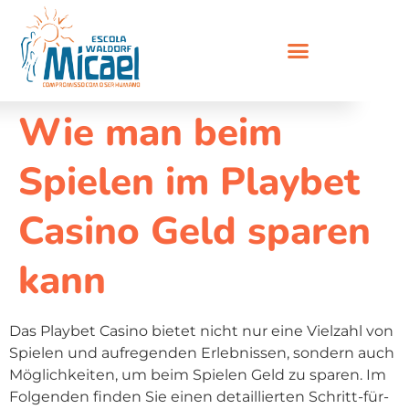
Wie man beim
Spielen im Playbet
Casino Geld sparen
kann
Das Playbet Casino bietet nicht nur eine Vielzahl von
Spielen und aufregenden Erlebnissen, sondern auch
Möglichkeiten, um beim Spielen Geld zu sparen. Im
Folgenden finden Sie einen detaillierten Schritt-für-