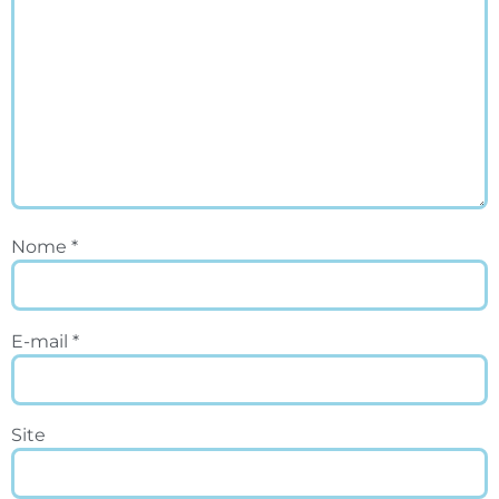
Nome
*
E-mail
*
Site