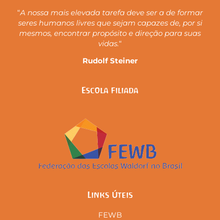
“
A nossa mais elevada tarefa deve ser a de formar
seres humanos livres que sejam capazes de, por si
mesmos, encontrar propósito e direção para suas
vidas.
“
Rudolf Steiner
Escola Filiada
Links Úteis
FEWB