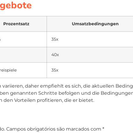
ngebote
Prozentsatz
Umsatzbedingungen
%
35x
40x
reispiele
35x
ariieren, daher empfiehlt es sich, die aktuellen Bedi
oben genannten Schritte befolgen und die Bedingungen 
den Vorteilen profitieren, die er bietet.
do.
Campos obrigatórios são marcados com
*