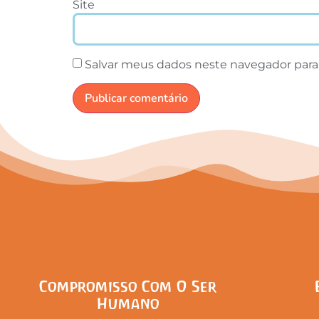
Site
Salvar meus dados neste navegador para
Compromisso Com O Ser
Humano