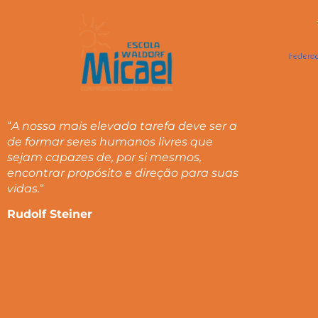
“
A nossa mais elevada tarefa deve ser a
de formar seres humanos livres que
sejam capazes de, por si mesmos,
encontrar propósito e direção para suas
vidas.
“
Rudolf Steiner