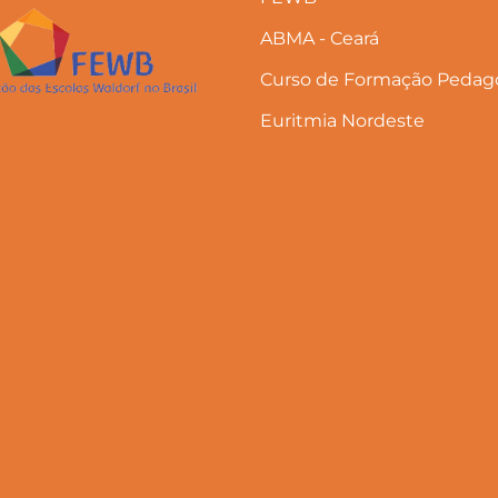
ABMA - Ceará
Curso de Formação Pedago
Euritmia Nordeste