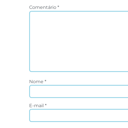
Comentário
*
Nome
*
E-mail
*