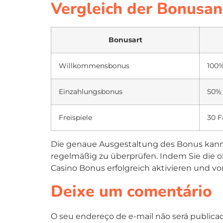
Vergleich der Bonusa
Bonusart
Willkommensbonus
100
Einzahlungsbonus
50%
Freispiele
30 F
Die genaue Ausgestaltung des Bonus kann v
regelmäßig zu überprüfen. Indem Sie die 
Casino Bonus erfolgreich aktivieren und von 
Deixe um comentário
O seu endereço de e-mail não será publica