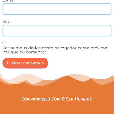
E-mail
*
Site
Salvar meus dados neste navegador para a próxima
vez que eu comentar.
Compromisso Com O Ser Humano