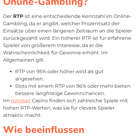
Online-Gambling?
Der
RTP
ist eine entscheidende Kennzahl im Online-
Gambling, da er angibt, welcher Prozentsatz der
Einsätze über einen längeren Zeitraum an die Spieler
zurückgezahlt wird. Ein höherer RTP ist für erfahrene
Spieler von größerem Interesse, da er die
Wahrscheinlichkeit für Gewinne erhöht. Im
Allgemeinen gilt:
RTP von 95% oder höher wird als gut
angesehen.
Slots mit einem RTP von 96% oder mehr bieten
bessere langfristige Gewinnchancen.
Im
romibet
Casino finden sich zahlreiche Spiele mit
hohen RTP-Werten, was sie für clevere Spieler
attraktiv macht.
Wie beeinflussen