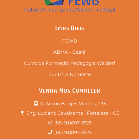
Links Úteis
FEWB
ABMA - Ceará
Curso de Formação Pedagogia Waldorf
Euritmia Nordeste
Venha Nos Conhecer
R. Airton Borges Martins, 233
Eng. Luciano Cavalcante | Fortaleza - CE
(85) 9.8897-3525
(85) 9.8897-3525