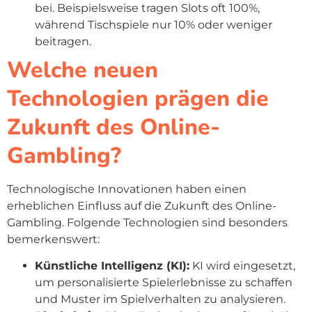
bei. Beispielsweise tragen Slots oft 100%,
während Tischspiele nur 10% oder weniger
beitragen.
Welche neuen
Technologien prägen die
Zukunft des Online-
Gambling?
Technologische Innovationen haben einen
erheblichen Einfluss auf die Zukunft des Online-
Gambling. Folgende Technologien sind besonders
bemerkenswert:
Künstliche Intelligenz (KI):
KI wird eingesetzt,
um personalisierte Spielerlebnisse zu schaffen
und Muster im Spielverhalten zu analysieren.