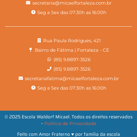
secretaria@micaelfortaleza.com.br
Seg a Sex das 07:30h as 16:00h
Rua Paula Rodrigues, 421
Bairro de Fátima | Fortaleza - CE
(85) 9.8897-3526
(85) 9.8897-3526
secretariafatima@micaelfortaleza.com.br
Seg a Sex das 07:30h as 16:00h
© 2025 Escola Waldorf Micael. Todos os direitos reservados
–
Politica de Privacidade
Feito com Amor Fraterno ♥ por família da escola