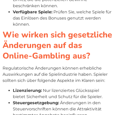
beschränken können.
Verfügbare Spiele:
Prüfen Sie, welche Spiele für
das Einlösen des Bonuses genutzt werden
können.
Wie wirken sich gesetzliche
Änderungen auf das
Online-Gambling aus?
Regulatorische Änderungen können erhebliche
Auswirkungen auf die Spielindustrie haben. Spieler
sollten sich über folgende Aspekte im Klaren sein:
Lizenzierung:
Nur lizenziertes Glücksspiel
bietet Sicherheit und Schutz für die Spieler.
Steuergesetzgebung:
Änderungen in den
Steuervorschriften können die Attraktivität